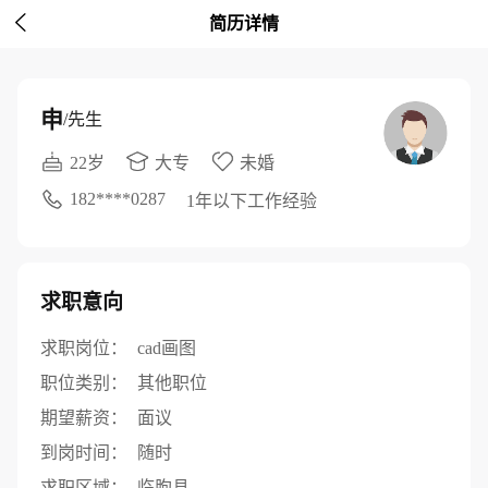

简历详情
申
/先生
22岁
大专
未婚
182****0287
1年以下工作经验
求职意向
求职岗位：
cad画图
职位类别：
其他职位
期望薪资：
面议
到岗时间：
随时
求职区域：
临朐县