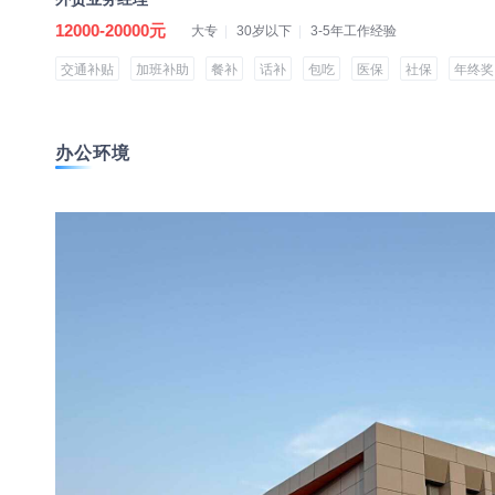
12000-20000元
大专
30岁以下
3-5年工作经验
交通补贴
加班补助
餐补
话补
包吃
医保
社保
年终奖
办公环境