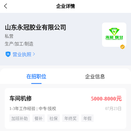

企业详情
山东永冠胶业有限公司
私营
生产/加工/制造
营业执照

在招职位
企业信息
车间机修
5000-8000元
1-3年工作经验 | 中专/技校
07月23日
加班补助
餐补
社保
年终奖
年假