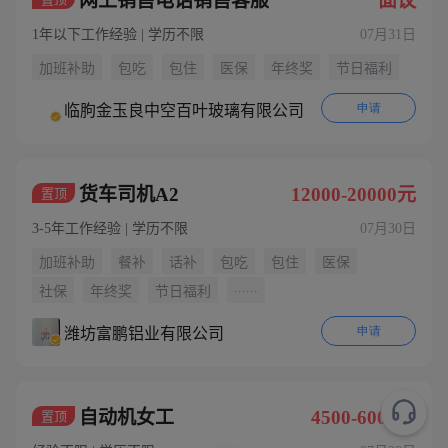
网上销售电话销售客服
面议
1年以下工作经验 | 学历不限
07月31日
加班补助
包吃
包住
医保
年终奖
节日福利
申请
临朐金玉良中空百叶玻璃有限公司
货车司机A2
12000-20000元
置顶
3-5年工作经验 | 学历不限
07月30日
加班补助
餐补
话补
包吃
包住
医保
......
社保
年终奖
节日福利
申请
潍坊富鹏铝业有限公司
自动机女工
4500-6000元
置顶