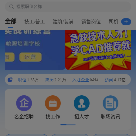

搜索职位名称
搜

搜索职位名称
搜
全部
技工/普工
建筑/装潢
销售岗位
司机/交通
6242
职位
1.35万
简历
2.21万
入驻企业
访问
4.17亿
名企招聘
找工作
招人才
职场资讯