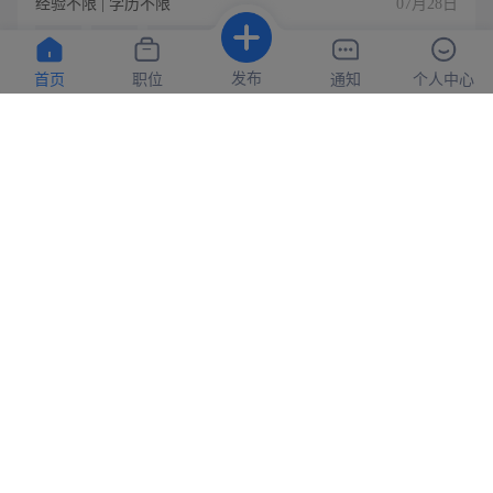
经验不限 | 学历不限
07月28日
餐补
社保
节日福利
发布
首页
职位
通知
个人中心
申请
山东铭卿汽车电子有限公司
厨师
7500-9500元
置顶
经验不限 | 学历不限
07月27日
申请
临朐华玺绿洲酒店
质检员
4000-5000元
置顶
经验不限 | 学历不限
07月27日
包吃
包住
社保
节日福利
申请
山东泰杰隔热材料有限公司